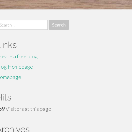
earch
r:
Links
reate a free blog
log Homepage
omepage
its
59
Visitors at this page
Archives