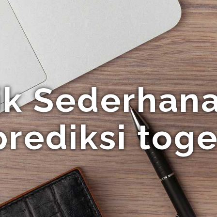
ik Sederhan
prediksi toge