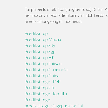
Tanpa perlu dipikir panjang tentu saja Situs
pembacanya sebab didalamnya sudah terdapat 
prediksi hongkong di Indonesia.
Prediksi Top
Prediksi Top Macau
Prediksi Top Sdy
Prediksi Top Sgp
Prediksi Top HK
Prediksi Top Taiwan
Prediksi Top Cambodia
Prediksi Top China
Prediksi Togel TOP
Prediksi Top Jitu
Prediksi Togel Top Jitu
Prediksi Togel
prediksi togel singapura hari ini